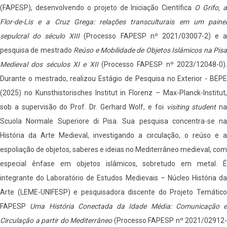
(FAPESP), desenvolvendo o projeto de Iniciação Científica
O Grifo, 
Flor-de-Lis e a Cruz Grega: relações transculturais em um painel
sepulcral do século XIII
(Processo FAPESP nº 2021/03007-2) e 
pesquisa de mestrado
Reúso e Mobilidade de Objetos Islâmicos na Pis
Medieval dos séculos XI e XII
(Processo FAPESP nº 2023/12048-0).
Durante o mestrado, realizou Estágio de Pesquisa no Exterior - BEPE
(2025) no Kunsthistorisches Institut in Florenz – Max-Planck-Institut,
sob a supervisão do Prof. Dr. Gerhard Wolf, e foi
visiting student
na
Scuola Normale Superiore di Pisa. Sua pesquisa concentra-se na
História da Arte Medieval, investigando a circulação, o reúso e a
espoliação de objetos, saberes e ideias no Mediterrâneo medieval, com
especial ênfase em objetos islâmicos, sobretudo em metal. É
integrante do Laboratório de Estudos Medievais – Núcleo História da
Arte (LEME-UNIFESP) e pesquisadora discente do Projeto Temático
FAPESP
Uma História Conectada da Idade Média: Comunicação e
Circulação a partir do Mediterrâneo
(Processo FAPESP nº 2021/02912-